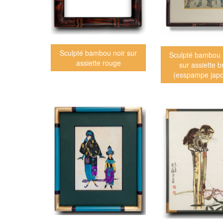
Sculpté bambou noir sur
Sculpté bambou 
assiette rouge
sur assiette b
(esspampe japo