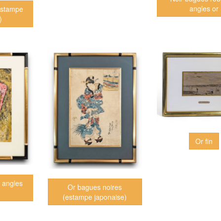
angles or
(estampe
)
Or fin
e angles
Or bagues noires
(estampe japonaise)