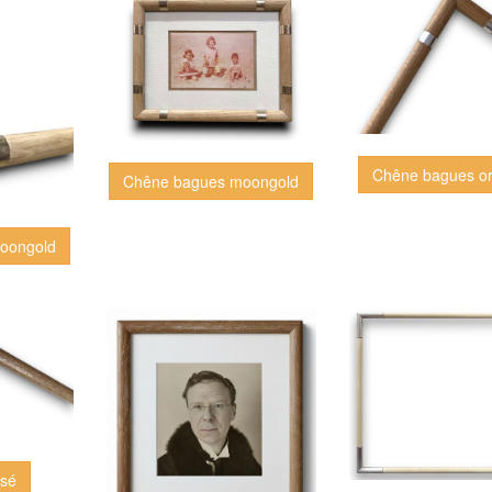
Chêne bagues or
Chêne bagues moongold
oongold
usé