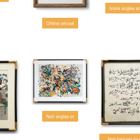
Ivoire angles a
Chêne cérusé
Noir angles or
Noir bagues rou