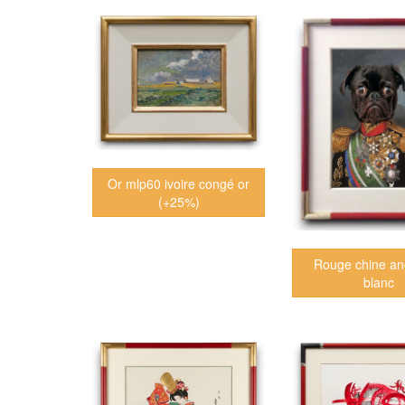
Or mlp60 ivoire congé or
(+25%)
Rouge chine an
blanc