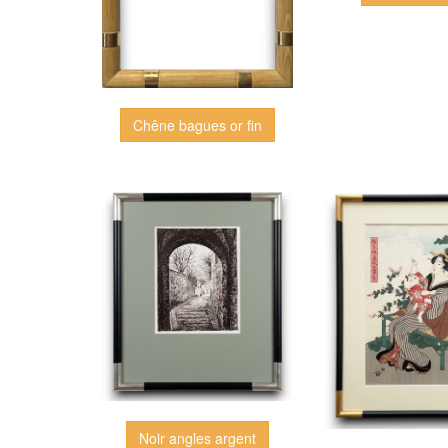
Chêne bagues or fin
Noir angles argent