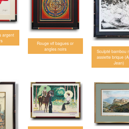
s argent
rs
Rouge vif bagues or
angles noirs
Sculpté bambou n
assiette brique (
Jean)