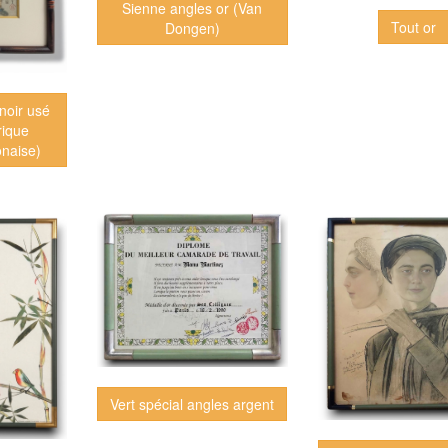
Sienne angles or (Van
Tout or
Dongen)
noir usé
rique
naise)
Vert spécial angles argent