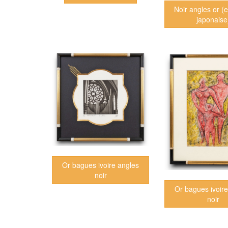
Noir angles or 
japonaise
Or bagues ivoire angles
noir
Or bagues ivoir
noir