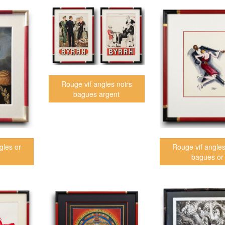
Rouge vif angles noirs
bagues argent
gles or
Rouge vif angles
bagues or