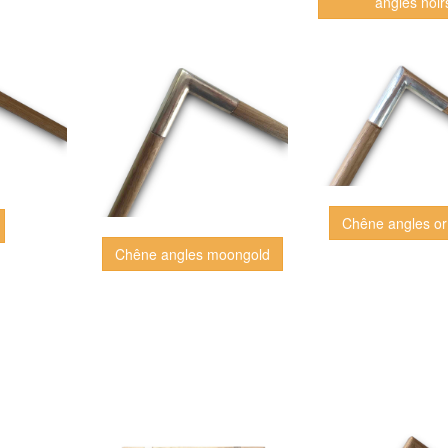
angles noir
Chêne angles or
Chêne angles moongold