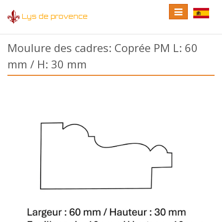
Toggle
Toggle
Lys de provence
navigation
language
Moulure des cadres: Coprée PM L: 60
mm / H: 30 mm