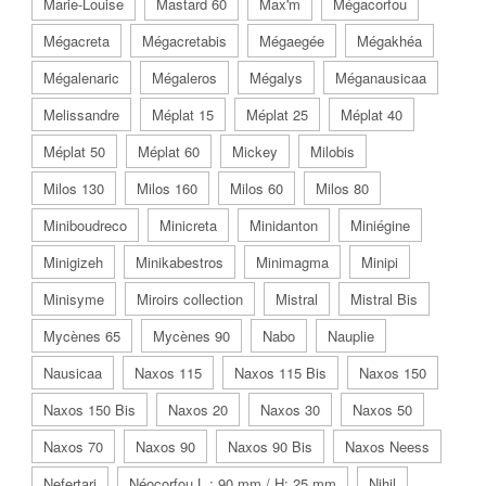
Marie-Louise
Mastard 60
Max'm
Mégacorfou
Mégacreta
Mégacretabis
Mégaegée
Mégakhéa
Mégalenaric
Mégaleros
Mégalys
Méganausicaa
Melissandre
Méplat 15
Méplat 25
Méplat 40
Méplat 50
Méplat 60
Mickey
Milobis
Milos 130
Milos 160
Milos 60
Milos 80
Miniboudreco
Minicreta
Minidanton
Miniégine
Minigizeh
Minikabestros
Minimagma
Minipi
Minisyme
Miroirs collection
Mistral
Mistral Bis
Mycènes 65
Mycènes 90
Nabo
Nauplie
Nausicaa
Naxos 115
Naxos 115 Bis
Naxos 150
Naxos 150 Bis
Naxos 20
Naxos 30
Naxos 50
Naxos 70
Naxos 90
Naxos 90 Bis
Naxos Neess
Nefertari
Néocorfou L : 90 mm / H: 25 mm
Nihil