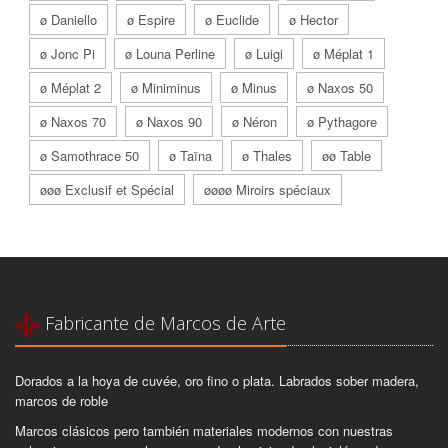
ø Daniello
ø Espire
ø Euclide
ø Hector
ø Jonc Pi
ø Louna Perline
ø Luigi
ø Méplat 1
ø Méplat 2
ø Miniminus
ø Minus
ø Naxos 50
ø Naxos 70
ø Naxos 90
ø Néron
ø Pythagore
ø Samothrace 50
ø Taïna
ø Thales
øø Table
øøø Exclusif et Spécial
øøøø Miroirs spéciaux
Fabricante de Marcos de Arte
Dorados a la hoya de cuvée, oro fino o plata. Labrados sober madera,
marcos de roble
Marcos clásicos pero también materiales modernos con nuestras