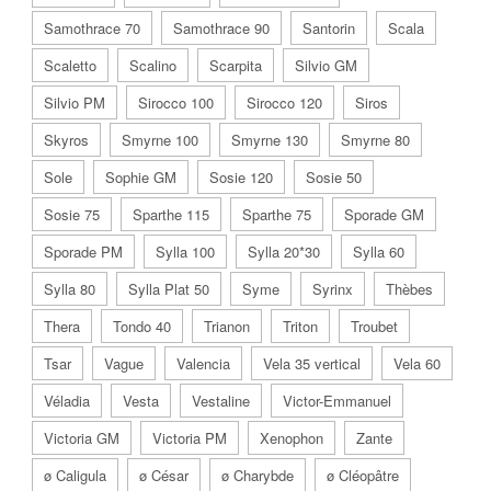
Samothrace 70
Samothrace 90
Santorin
Scala
Scaletto
Scalino
Scarpita
Silvio GM
Silvio PM
Sirocco 100
Sirocco 120
Siros
Skyros
Smyrne 100
Smyrne 130
Smyrne 80
Sole
Sophie GM
Sosie 120
Sosie 50
Sosie 75
Sparthe 115
Sparthe 75
Sporade GM
Sporade PM
Sylla 100
Sylla 20*30
Sylla 60
Sylla 80
Sylla Plat 50
Syme
Syrinx
Thèbes
Thera
Tondo 40
Trianon
Triton
Troubet
Tsar
Vague
Valencia
Vela 35 vertical
Vela 60
Véladia
Vesta
Vestaline
Victor-Emmanuel
Victoria GM
Victoria PM
Xenophon
Zante
ø Caligula
ø César
ø Charybde
ø Cléopâtre