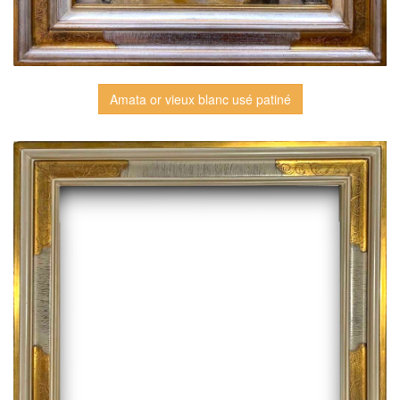
Amata or vieux blanc usé patiné