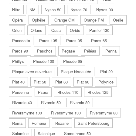
Nitro
NM
Nysos 50
Nysos 70
Nysos 90
Opéra
Ophélie
Orange GM
Orange PM
Orelle
Orion
Orlane
Ossa
Ovide
Pamier 130
Panacotta
Paros 135
Paros 35
Paros 65
Paros 90
Paschos
Pegase
Péléas
Penna
Phillys
Phocée 100
Phocée 65
Plaque avec ouverture
Plaque biseautée
Plat 20
Plat 40
Plat 50
Plat 60
Plat 90
Polynice
Porsenna
Psara
Rhodes 110
Rhodes 125
Rivarolo 40
Rivarolo 50
Rivarolo 80
Riversmyrne 100
Riversmyrne 130
Riversmyrne 80
Roma
Romana
Roxane
Saint Petersbourg
Salamine
Salonique
Samothrace 50