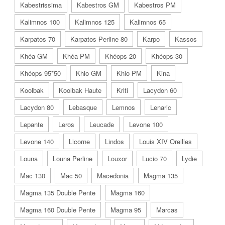
Kabestrissima
Kabestros GM
Kabestros PM
Kalimnos 100
Kalimnos 125
Kalimnos 65
Karpatos 70
Karpatos Perline 80
Karpo
Kassos
Khéa GM
Khéa PM
Khéops 20
Khéops 30
Khéops 95*50
Khio GM
Khio PM
Kina
Koolbak
Koolbak Haute
Kriti
Lacydon 60
Lacydon 80
Lebasque
Lemnos
Lenaric
Lepante
Leros
Leucade
Levone 100
Levone 140
Licorne
Lindos
Louis XIV Oreilles
Louna
Louna Perline
Louxor
Lucio 70
Lydie
Mac 130
Mac 50
Macedonia
Magma 135
Magma 135 Double Pente
Magma 160
Magma 160 Double Pente
Magma 95
Marcas