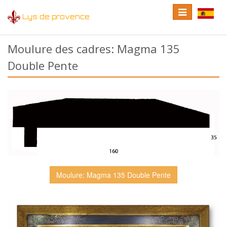
Toggle
Toggle
Lys de provence
navigation
language
Moulure des cadres: Magma 135
Double Pente
Moulure: Magma 135 Double Pente