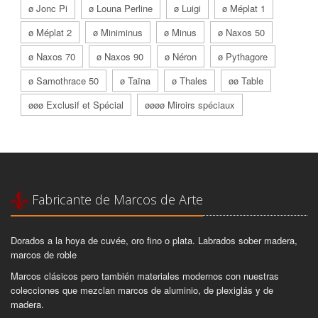
ø Jonc Pi
ø Louna Perline
ø Luigi
ø Méplat 1
ø Méplat 2
ø Miniminus
ø Minus
ø Naxos 50
ø Naxos 70
ø Naxos 90
ø Néron
ø Pythagore
ø Samothrace 50
ø Taïna
ø Thales
øø Table
øøø Exclusif et Spécial
øøøø Miroirs spéciaux
Fabricante de Marcos de Arte
Dorados a la hoya de cuvée, oro fino o plata. Labrados sober madera,
marcos de roble
Marcos clásicos pero también materiales modernos con nuestras
colecciones que mezclan marcos de aluminio, de plexiglás y de
madera.