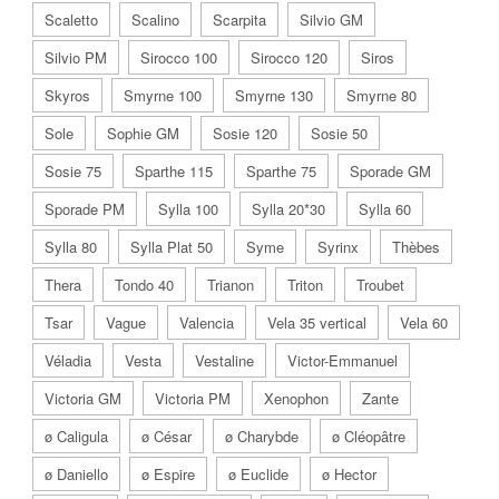
Scaletto
Scalino
Scarpita
Silvio GM
Silvio PM
Sirocco 100
Sirocco 120
Siros
Skyros
Smyrne 100
Smyrne 130
Smyrne 80
Sole
Sophie GM
Sosie 120
Sosie 50
Sosie 75
Sparthe 115
Sparthe 75
Sporade GM
Sporade PM
Sylla 100
Sylla 20*30
Sylla 60
Sylla 80
Sylla Plat 50
Syme
Syrinx
Thèbes
Thera
Tondo 40
Trianon
Triton
Troubet
Tsar
Vague
Valencia
Vela 35 vertical
Vela 60
Véladia
Vesta
Vestaline
Victor-Emmanuel
Victoria GM
Victoria PM
Xenophon
Zante
ø Caligula
ø César
ø Charybde
ø Cléopâtre
ø Daniello
ø Espire
ø Euclide
ø Hector