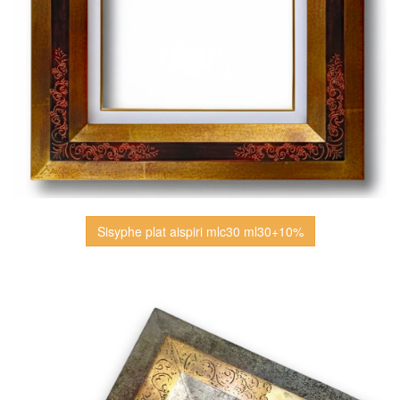
Sisyphe plat aispiri mlc30 ml30+10%