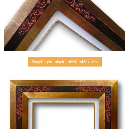
Sisyphe plat aispiri mlc30 ml30+10%