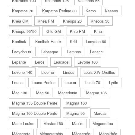
Kalimnos 100
Kalimnos 125
Kalimnos 65
Karpatos 70
Karpatos Perline 80
Karpo
Kassos
Khéa GM
Khéa PM
Khéops 20
Khéops 30
Khéops 95*50
Khio GM
Khio PM
Kina
Koolbak
Koolbak Haute
Kriti
Lacydon 60
Lacydon 80
Lebasque
Lemnos
Lenaric
Lepante
Leros
Leucade
Levone 100
Levone 140
Licorne
Lindos
Louis XIV Oreilles
Louna
Louna Perline
Louxor
Lucio 70
Lydie
Mac 130
Mac 50
Macedonia
Magma 135
Magma 135 Double Pente
Magma 160
Magma 160 Double Pente
Magma 95
Marcas
Marie-Louise
Mastard 60
Max'm
Mégacorfou
Mégacreta
Mégacretabis
Mégaegée
Mégakhéa