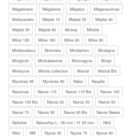
Mégalenaric
Mégaleros
Mégalys
Méganausicaa
Melissandre
Méplat 15
Méplat 25
Méplat 40
Méplat 50
Méplat 60
Mickey
Milobis
Milos 130
Milos 160
Milos 60
Milos 80
Miniboudreco
Minicreta
Minidanton
Miniégine
Minigizeh
Minikabestros
Minimagma
Minipi
Minisyme
Miroirs collection
Mistral
Mistral Bis
Mycènes 65
Mycènes 90
Nabo
Nauplie
Nausicaa
Naxos 115
Naxos 115 Bis
Naxos 150
Naxos 150 Bis
Naxos 20
Naxos 30
Naxos 50
Naxos 70
Naxos 90
Naxos 90 Bis
Naxos Neess
Nefertari
Néocorfou L : 90 mm / H: 25 mm
Nihil
Nitro
NM
Nysos 50
Nysos 70
Nysos 90