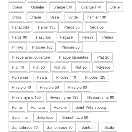
Opéra
Ophélie
Orange GM
Orange PM
Orelle
Orion
Orlane
Ossa
Ovide
Pamier 130
Panacotta
Paros 135
Paros 35
Paros 65
Paros 90
Paschos
Pegase
Péléas
Penna
Phillys
Phocée 100
Phocée 65
Plaque avec ouverture
Plaque biseautée
Plat 20
Plat 40
Plat 50
Plat 60
Plat 90
Polynice
Porsenna
Psara
Rhodes 110
Rhodes 125
Rivarolo 40
Rivarolo 50
Rivarolo 80
Riversmyrne 100
Riversmyrne 130
Riversmyrne 80
Roma
Romana
Roxane
Saint Petersbourg
Salamine
Salonique
Samothrace 50
Samothrace 70
Samothrace 90
Santorin
Scala