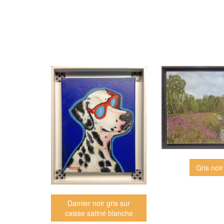
Gris noir
Damier noir gris sur
caisse satiné blanche