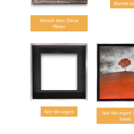
Martelé no
Martelé étain (Denis
Ribas)
Noir filet argent
Noir filet argent
Josse)