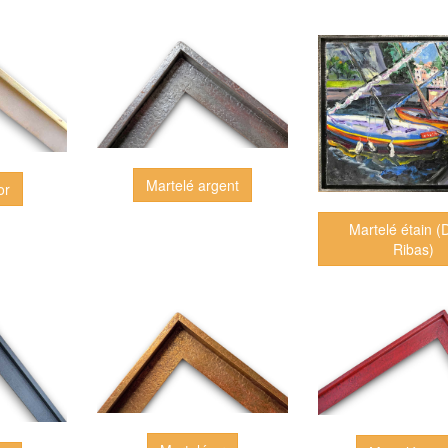
Martelé argent
or
Martelé étain (
Ribas)