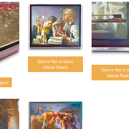
Sienne filet or blanc
(Alexis Raski)
Sienne filet or 
(Alexis Rask
rgent