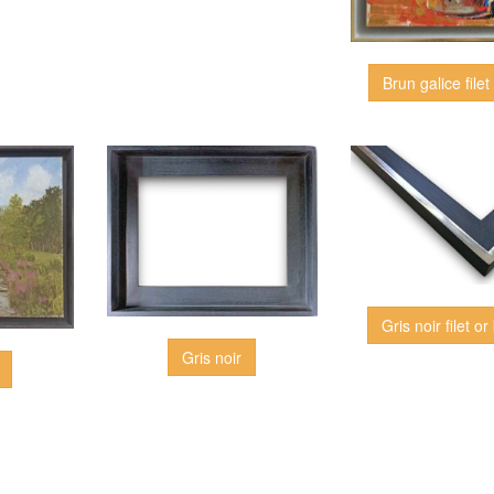
Brun galice filet 
Gris noir filet or
Gris noir