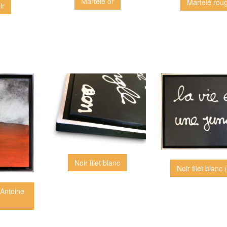
Martelé or
Martelé rou
ir
Noir filet blanc
Noir filet blanc
 (Antoine