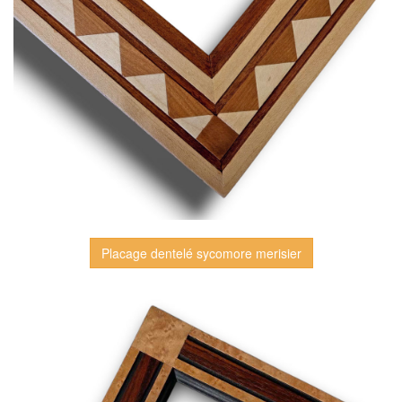
Placage dentelé sycomore merisier