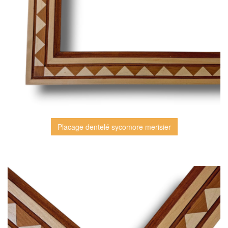
Placage dentelé sycomore merisier