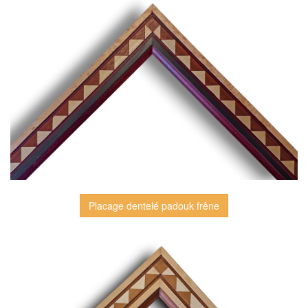
Placage dentelé padouk frêne