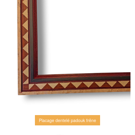
Placage dentelé padouk frêne