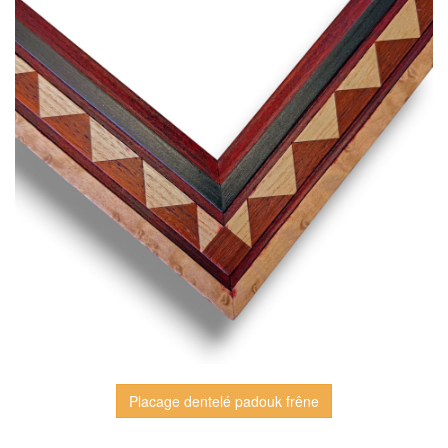
Placage dentelé padouk frêne