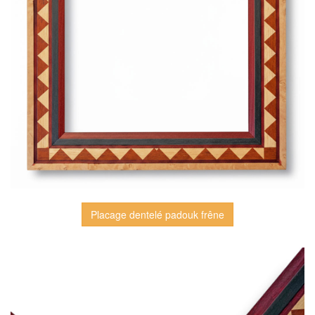
Placage dentelé padouk frêne