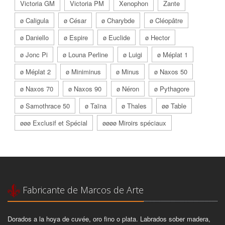
Victoria GM
Victoria PM
Xenophon
Zante
ø Caligula
ø César
ø Charybde
ø Cléopâtre
ø Daniello
ø Espire
ø Euclide
ø Hector
ø Jonc Pi
ø Louna Perline
ø Luigi
ø Méplat 1
ø Méplat 2
ø Miniminus
ø Minus
ø Naxos 50
ø Naxos 70
ø Naxos 90
ø Néron
ø Pythagore
ø Samothrace 50
ø Taïna
ø Thales
øø Table
øøø Exclusif et Spécial
øøøø Miroirs spéciaux
Fabricante de Marcos de Arte
Dorados a la hoya de cuvée, oro fino o plata. Labrados sober madera,