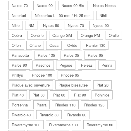
Naxos 70
Naxos 90
Naxos 90 Bis
Naxos Neess
Nefertari
Néocorfou L : 90 mm / H: 25 mm
Nihil
Nitro
NM
Nysos 50
Nysos 70
Nysos 90
Opéra
Ophélie
Orange GM
Orange PM
Orelle
Orion
Orlane
Ossa
Ovide
Pamier 130
Panacotta
Paros 135
Paros 35
Paros 65
Paros 90
Paschos
Pegase
Péléas
Penna
Phillys
Phocée 100
Phocée 65
Plaque avec ouverture
Plaque biseautée
Plat 20
Plat 40
Plat 50
Plat 60
Plat 90
Polynice
Porsenna
Psara
Rhodes 110
Rhodes 125
Rivarolo 40
Rivarolo 50
Rivarolo 80
Riversmyrne 100
Riversmyrne 130
Riversmyrne 80