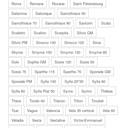
Roma
Romana
Roxane
Saint Petersbourg
Salamine
Salonique
Samothrace 50
Samothrace 70
Samothrace 90
Santorin
Scala
Scaletto
Scalino
Scarpita
Silvio GM
Silvio PM
Sirocco 100
Sirocco 120
Siros
Skyros
Smyrne 100
Smyrne 130
Smyrne 80
Sole
Sophie GM
Sosie 120
Sosie 50
Sosie 75
Sparthe 115
Sparthe 75
Sporade GM
Sporade PM
Sylla 100
Sylla 20*30
Sylla 60
Sylla 80
Sylla Plat 50
Syme
Syrinx
Thèbes
Thera
Tondo 40
Trianon
Triton
Troubet
Tsar
Vague
Valencia
Vela 35 vertical
Vela 60
Véladia
Vesta
Vestaline
Victor-Emmanuel