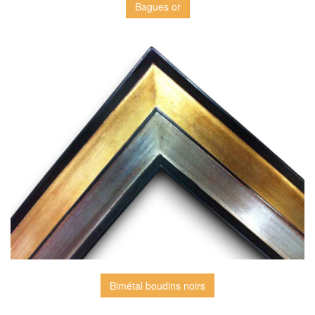
Bagues or
Bimétal boudins noirs