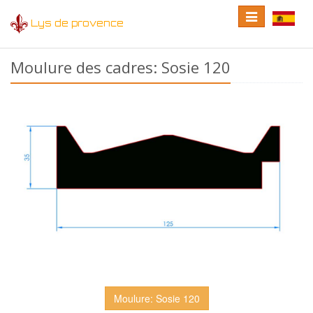
Toggle
Toggle
Lys de provence
navigation
language
Moulure des cadres: Sosie 120
Moulure: Sosie 120