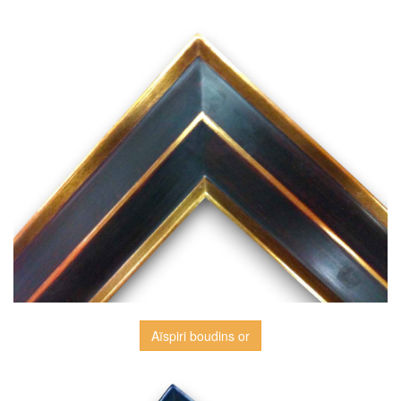
Aïspiri boudins or