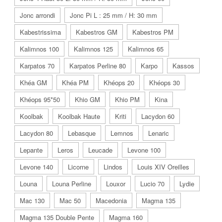
Jonc arrondi
Jonc Pi L : 25 mm / H: 30 mm
Kabestrissima
Kabestros GM
Kabestros PM
Kalimnos 100
Kalimnos 125
Kalimnos 65
Karpatos 70
Karpatos Perline 80
Karpo
Kassos
Khéa GM
Khéa PM
Khéops 20
Khéops 30
Khéops 95*50
Khio GM
Khio PM
Kina
Koolbak
Koolbak Haute
Kriti
Lacydon 60
Lacydon 80
Lebasque
Lemnos
Lenaric
Lepante
Leros
Leucade
Levone 100
Levone 140
Licorne
Lindos
Louis XIV Oreilles
Louna
Louna Perline
Louxor
Lucio 70
Lydie
Mac 130
Mac 50
Macedonia
Magma 135
Magma 135 Double Pente
Magma 160