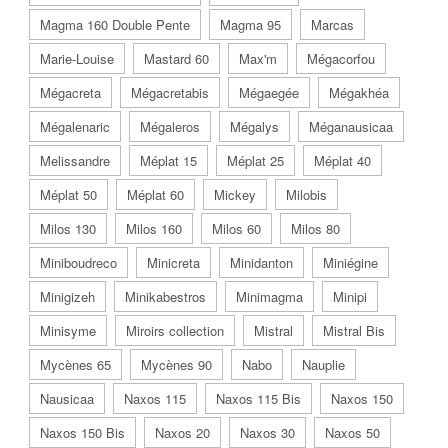
Magma 160 Double Pente
Magma 95
Marcas
Marie-Louise
Mastard 60
Max'm
Mégacorfou
Mégacreta
Mégacretabis
Mégaegée
Mégakhéa
Mégalenaric
Mégaleros
Mégalys
Méganausicaa
Melissandre
Méplat 15
Méplat 25
Méplat 40
Méplat 50
Méplat 60
Mickey
Milobis
Milos 130
Milos 160
Milos 60
Milos 80
Miniboudreco
Minicreta
Minidanton
Miniégine
Minigizeh
Minikabestros
Minimagma
Minipi
Minisyme
Miroirs collection
Mistral
Mistral Bis
Mycènes 65
Mycènes 90
Nabo
Nauplie
Nausicaa
Naxos 115
Naxos 115 Bis
Naxos 150
Naxos 150 Bis
Naxos 20
Naxos 30
Naxos 50