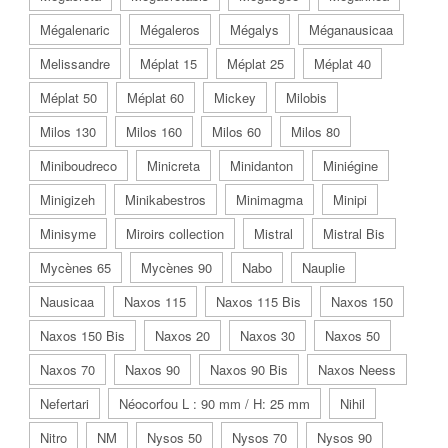
Mégalenaric
Mégaleros
Mégalys
Méganausicaa
Melissandre
Méplat 15
Méplat 25
Méplat 40
Méplat 50
Méplat 60
Mickey
Milobis
Milos 130
Milos 160
Milos 60
Milos 80
Miniboudreco
Minicreta
Minidanton
Miniégine
Minigizeh
Minikabestros
Minimagma
Minipi
Minisyme
Miroirs collection
Mistral
Mistral Bis
Mycènes 65
Mycènes 90
Nabo
Nauplie
Nausicaa
Naxos 115
Naxos 115 Bis
Naxos 150
Naxos 150 Bis
Naxos 20
Naxos 30
Naxos 50
Naxos 70
Naxos 90
Naxos 90 Bis
Naxos Neess
Nefertari
Néocorfou L : 90 mm / H: 25 mm
Nihil
Nitro
NM
Nysos 50
Nysos 70
Nysos 90