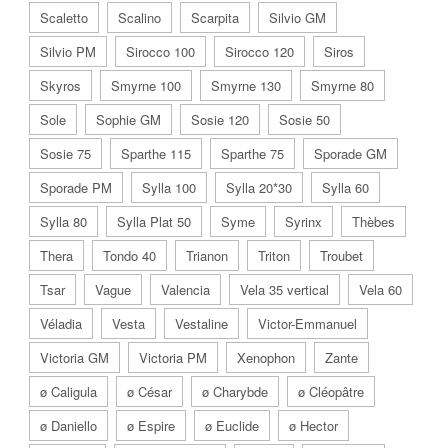
Scaletto
Scalino
Scarpita
Silvio GM
Silvio PM
Sirocco 100
Sirocco 120
Siros
Skyros
Smyrne 100
Smyrne 130
Smyrne 80
Sole
Sophie GM
Sosie 120
Sosie 50
Sosie 75
Sparthe 115
Sparthe 75
Sporade GM
Sporade PM
Sylla 100
Sylla 20*30
Sylla 60
Sylla 80
Sylla Plat 50
Syme
Syrinx
Thèbes
Thera
Tondo 40
Trianon
Triton
Troubet
Tsar
Vague
Valencia
Vela 35 vertical
Vela 60
Véladia
Vesta
Vestaline
Victor-Emmanuel
Victoria GM
Victoria PM
Xenophon
Zante
ø Caligula
ø César
ø Charybde
ø Cléopâtre
ø Daniello
ø Espire
ø Euclide
ø Hector