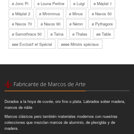
ø Jonc Pi
ø Louna Perline
ø Luigi
ø Méplat 1
ø Méplat 2
ø Miniminus
ø Minus
ø Naxos 50
ø Naxos 70
ø Naxos 90
ø Néron
ø Pythagore
ø Samothrace 50
ø Taïna
ø Thales
øø Table
øøø Exclusif et Spécial
øøøø Miroirs spéciaux
Fabricante de Marcos de Arte
Dorados a la hoya de cuvée, oro fino o plata. Labrados sober madera,
marcos de roble
Marcos clásicos pero también materiales modernos con nuestras
colecciones que mezclan marcos de aluminio, de plexiglás y de
madera.