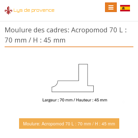
Toggle
Toggle
Lys de provence
navigation
language
Moulure des cadres: Acropomod 70 L :
70 mm / H : 45 mm
Moulure: Acropomod 70 L : 70 mm / H : 45 mm