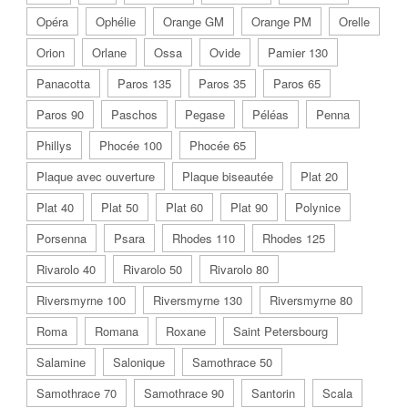
Opéra
Ophélie
Orange GM
Orange PM
Orelle
Orion
Orlane
Ossa
Ovide
Pamier 130
Panacotta
Paros 135
Paros 35
Paros 65
Paros 90
Paschos
Pegase
Péléas
Penna
Phillys
Phocée 100
Phocée 65
Plaque avec ouverture
Plaque biseautée
Plat 20
Plat 40
Plat 50
Plat 60
Plat 90
Polynice
Porsenna
Psara
Rhodes 110
Rhodes 125
Rivarolo 40
Rivarolo 50
Rivarolo 80
Riversmyrne 100
Riversmyrne 130
Riversmyrne 80
Roma
Romana
Roxane
Saint Petersbourg
Salamine
Salonique
Samothrace 50
Samothrace 70
Samothrace 90
Santorin
Scala