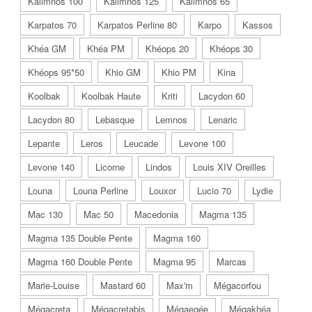
Kalimnos 100
Kalimnos 125
Kalimnos 65
Karpatos 70
Karpatos Perline 80
Karpo
Kassos
Khéa GM
Khéa PM
Khéops 20
Khéops 30
Khéops 95*50
Khio GM
Khio PM
Kina
Koolbak
Koolbak Haute
Kriti
Lacydon 60
Lacydon 80
Lebasque
Lemnos
Lenaric
Lepante
Leros
Leucade
Levone 100
Levone 140
Licorne
Lindos
Louis XIV Oreilles
Louna
Louna Perline
Louxor
Lucio 70
Lydie
Mac 130
Mac 50
Macedonia
Magma 135
Magma 135 Double Pente
Magma 160
Magma 160 Double Pente
Magma 95
Marcas
Marie-Louise
Mastard 60
Max'm
Mégacorfou
Mégacreta
Mégacretabis
Mégaegée
Mégakhéa