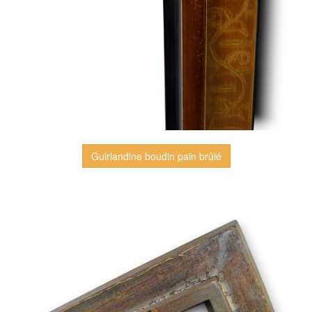
Guirlandine boudin pain brûlé