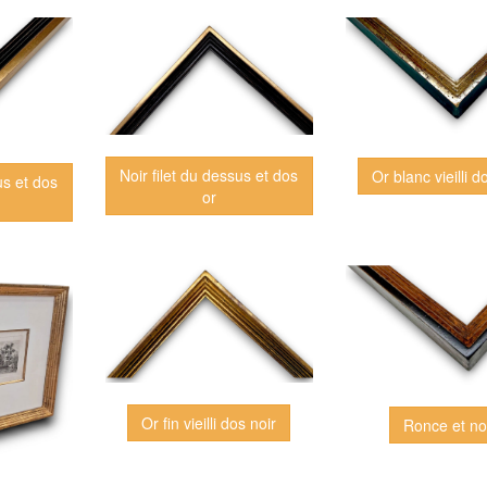
Noir filet du dessus et dos
Or blanc vieilli d
us et dos
or
Or fin vieilli dos noir
Ronce et no