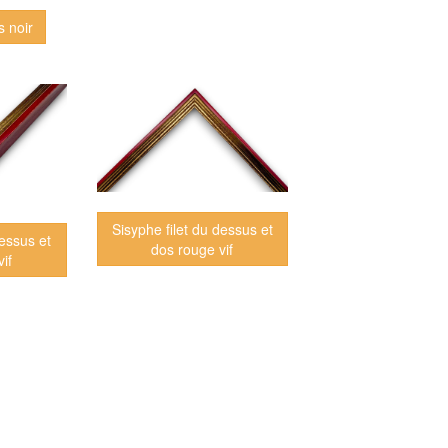
os noir
Sisyphe filet du dessus et
dessus et
dos rouge vif
if