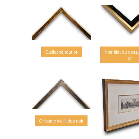
Guilloché tout or
Noir filet du dess
or
Or blanc vieilli dos noir