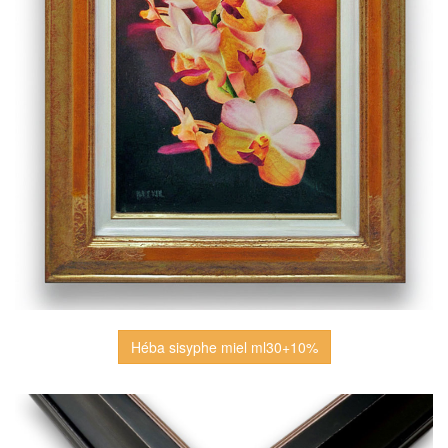
Héba sisyphe miel ml30+10%