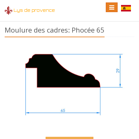
Toggle
Toggle
Lys de provence
navigation
language
Moulure des cadres: Phocée 65