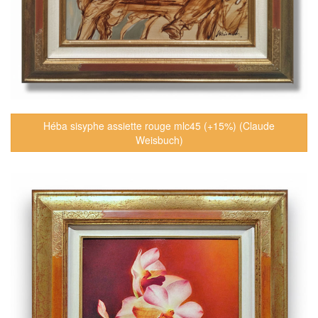
Héba sisyphe assiette rouge mlc45 (+15%) (Claude
Weisbuch)