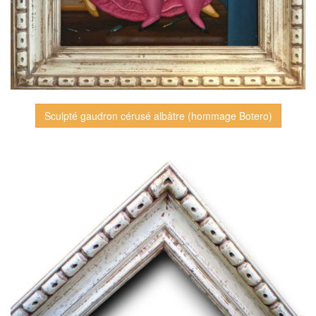
Sculpté gaudron cérusé albâtre (hommage Botero)