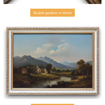
Sculpté gaudron or bêche