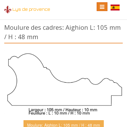
Toggle
Toggle
Lys de provence
navigation
language
Moulure des cadres: Aighion L: 105 mm
/ H : 48 mm
Moulure: Aighion L: 105 mm / H : 48 mm