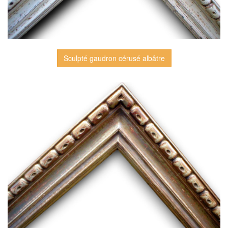
Sculpté gaudron cérusé albâtre