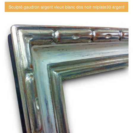
Sculpté gaudron argent vieux blanc dos noir mlplate30 argent