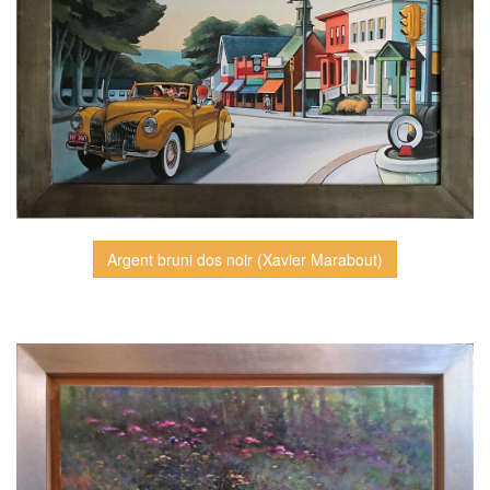
Argent bruni dos noir (Xavier Marabout)