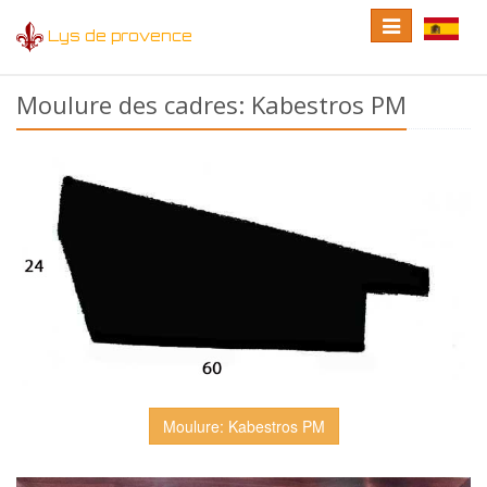
Toggle
Toggle
Lys de provence
navigation
language
Moulure des cadres: Kabestros PM
Moulure: Kabestros PM