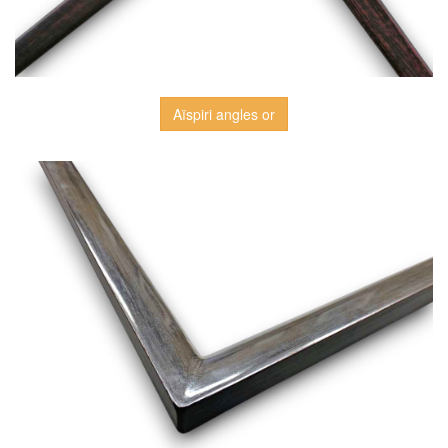
Aïspiri angles or