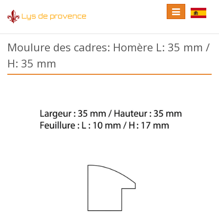
Toggle
Toggle
Lys de provence
navigation
language
Moulure des cadres: Homère L: 35 mm /
H: 35 mm