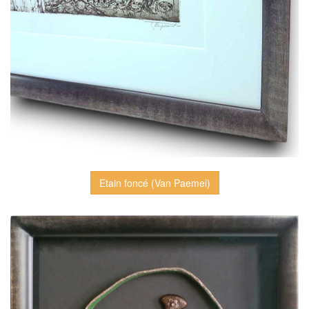
Etain foncé (Van Paemel)