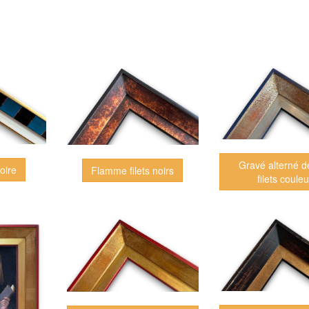
Gravé alterné d
oire
Flamme filets noirs
filets couleu