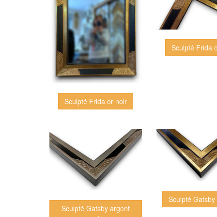
Sculpté Frida o
Sculpté Frida or noir
Sculpté Gatsby 
Sculpté Gatsby argent