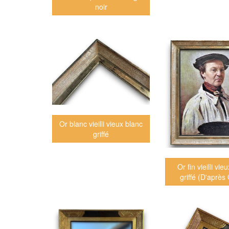
noir
Or blanc vieilli vieux blanc
griffé
Or fin vieilli vie
griffé (D'après