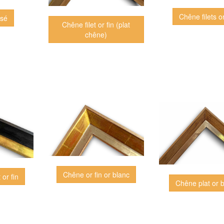
Chêne filets or
usé
Chêne filet or fin (plat
chêne)
Chêne or fin or blanc
 or fin
Chêne plat or 