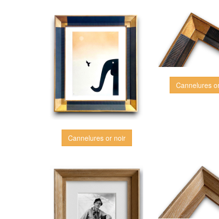
Cannelures or
Cannelures or noir