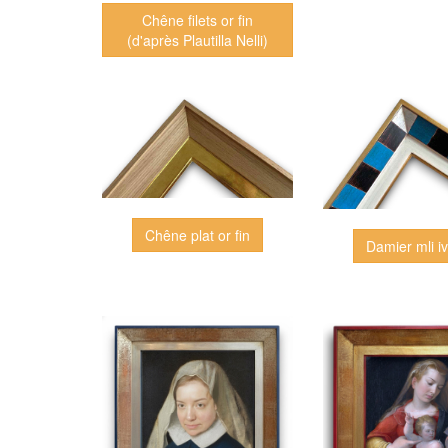
Chêne filets or fin
(d'après Plautilla Nelli)
Chêne plat or fin
Damier mli iv