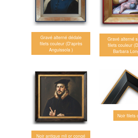
Gravé alterné dédale
Gravé alterné 
filets couleur (D'après
filets couleur (
Anguissola )
Barbara Lon
Noir filets 
Noir antique mli or congé