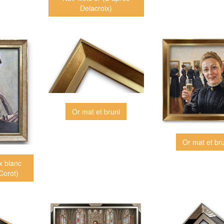
Delacroix)
Or mat et bruni
Or mat et br
ux blanc
 Corot)