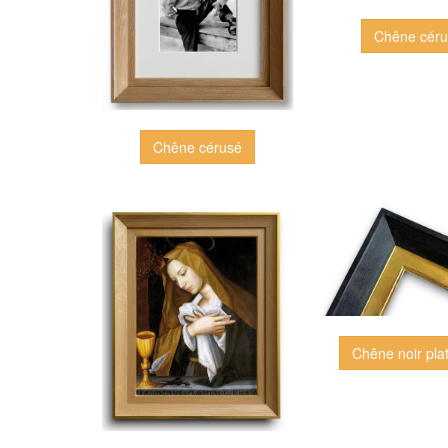
Chêne cér
Chêne cérusé
Chêne noir plat