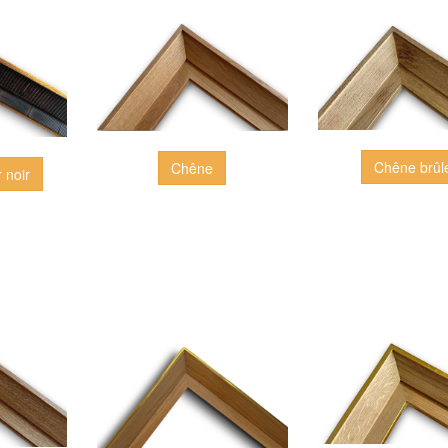
Chêne brûl
Chêne
 noir