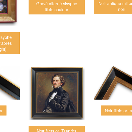
Noir antique mli 
Gravé alterné sisyphe
noir
filets couleur
sisyphe
D'après
ghi)
or
Noir filets or m
Noir filets or (D'après