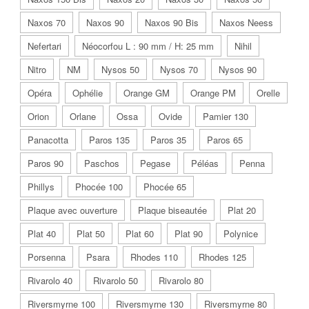
Naxos 70
Naxos 90
Naxos 90 Bis
Naxos Neess
Nefertari
Néocorfou L : 90 mm / H: 25 mm
Nihil
Nitro
NM
Nysos 50
Nysos 70
Nysos 90
Opéra
Ophélie
Orange GM
Orange PM
Orelle
Orion
Orlane
Ossa
Ovide
Pamier 130
Panacotta
Paros 135
Paros 35
Paros 65
Paros 90
Paschos
Pegase
Péléas
Penna
Phillys
Phocée 100
Phocée 65
Plaque avec ouverture
Plaque biseautée
Plat 20
Plat 40
Plat 50
Plat 60
Plat 90
Polynice
Porsenna
Psara
Rhodes 110
Rhodes 125
Rivarolo 40
Rivarolo 50
Rivarolo 80
Riversmyrne 100
Riversmyrne 130
Riversmyrne 80