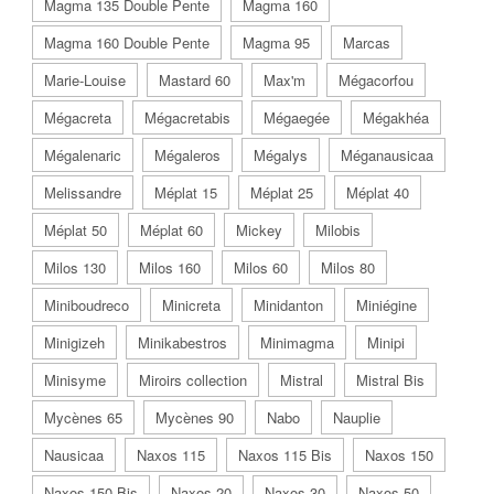
Magma 135 Double Pente
Magma 160
Magma 160 Double Pente
Magma 95
Marcas
Marie-Louise
Mastard 60
Max'm
Mégacorfou
Mégacreta
Mégacretabis
Mégaegée
Mégakhéa
Mégalenaric
Mégaleros
Mégalys
Méganausicaa
Melissandre
Méplat 15
Méplat 25
Méplat 40
Méplat 50
Méplat 60
Mickey
Milobis
Milos 130
Milos 160
Milos 60
Milos 80
Miniboudreco
Minicreta
Minidanton
Miniégine
Minigizeh
Minikabestros
Minimagma
Minipi
Minisyme
Miroirs collection
Mistral
Mistral Bis
Mycènes 65
Mycènes 90
Nabo
Nauplie
Nausicaa
Naxos 115
Naxos 115 Bis
Naxos 150
Naxos 150 Bis
Naxos 20
Naxos 30
Naxos 50