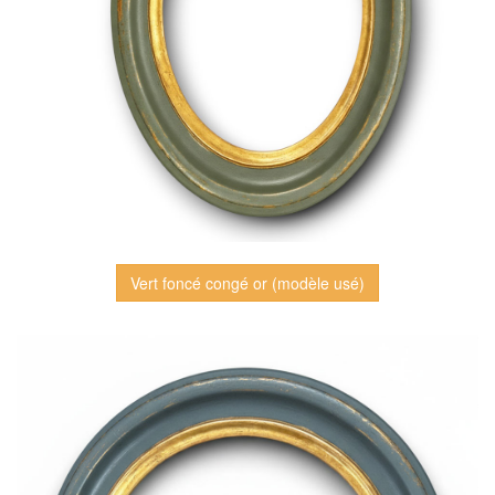
Vert foncé congé or (modèle usé)