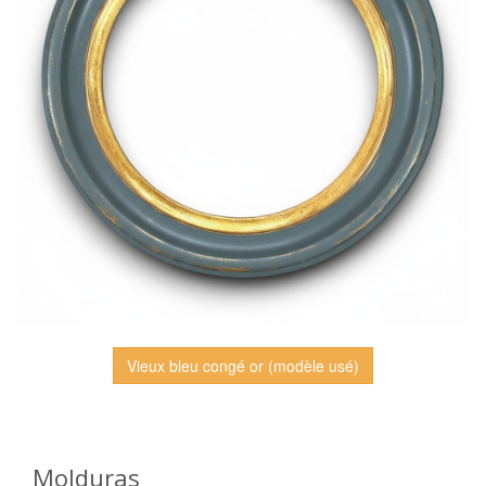
Vieux bleu congé or (modèle usé)
Molduras