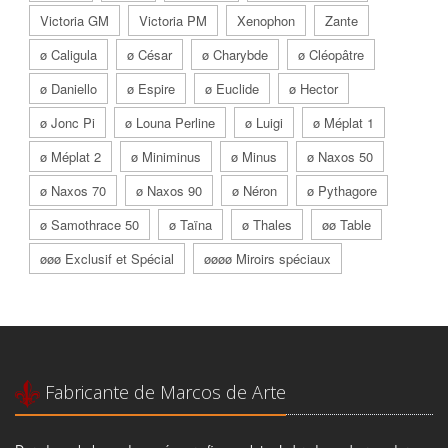
Victoria GM
Victoria PM
Xenophon
Zante
ø Caligula
ø César
ø Charybde
ø Cléopâtre
ø Daniello
ø Espire
ø Euclide
ø Hector
ø Jonc Pi
ø Louna Perline
ø Luigi
ø Méplat 1
ø Méplat 2
ø Miniminus
ø Minus
ø Naxos 50
ø Naxos 70
ø Naxos 90
ø Néron
ø Pythagore
ø Samothrace 50
ø Taïna
ø Thales
øø Table
øøø Exclusif et Spécial
øøøø Miroirs spéciaux
Fabricante de Marcos de Arte