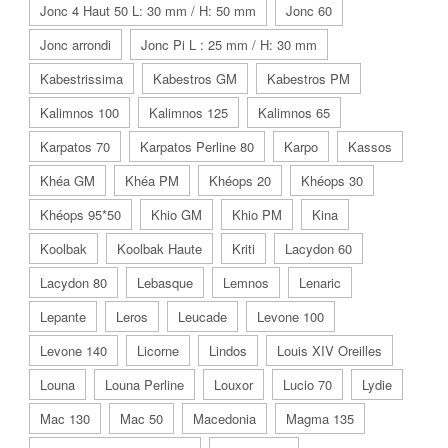
Jonc 4 Haut 50 L: 30 mm / H: 50 mm
Jonc 60
Jonc arrondi
Jonc Pi L : 25 mm / H: 30 mm
Kabestrissima
Kabestros GM
Kabestros PM
Kalimnos 100
Kalimnos 125
Kalimnos 65
Karpatos 70
Karpatos Perline 80
Karpo
Kassos
Khéa GM
Khéa PM
Khéops 20
Khéops 30
Khéops 95*50
Khio GM
Khio PM
Kina
Koolbak
Koolbak Haute
Kriti
Lacydon 60
Lacydon 80
Lebasque
Lemnos
Lenaric
Lepante
Leros
Leucade
Levone 100
Levone 140
Licorne
Lindos
Louis XIV Oreilles
Louna
Louna Perline
Louxor
Lucio 70
Lydie
Mac 130
Mac 50
Macedonia
Magma 135