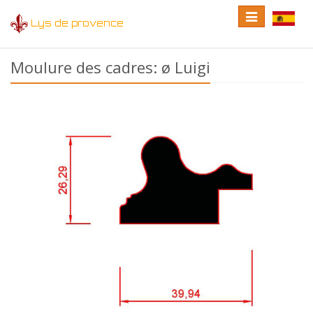
Toggle
Toggle
Lys de provence
navigation
language
Moulure des cadres: ø Luigi