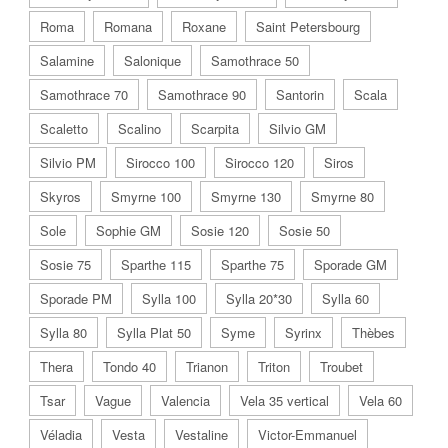
Roma
Romana
Roxane
Saint Petersbourg
Salamine
Salonique
Samothrace 50
Samothrace 70
Samothrace 90
Santorin
Scala
Scaletto
Scalino
Scarpita
Silvio GM
Silvio PM
Sirocco 100
Sirocco 120
Siros
Skyros
Smyrne 100
Smyrne 130
Smyrne 80
Sole
Sophie GM
Sosie 120
Sosie 50
Sosie 75
Sparthe 115
Sparthe 75
Sporade GM
Sporade PM
Sylla 100
Sylla 20*30
Sylla 60
Sylla 80
Sylla Plat 50
Syme
Syrinx
Thèbes
Thera
Tondo 40
Trianon
Triton
Troubet
Tsar
Vague
Valencia
Vela 35 vertical
Vela 60
Véladia
Vesta
Vestaline
Victor-Emmanuel