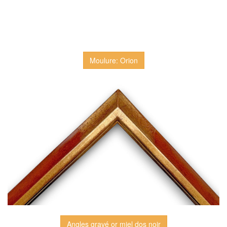
Moulure: Orion
Angles gravé or miel dos noir