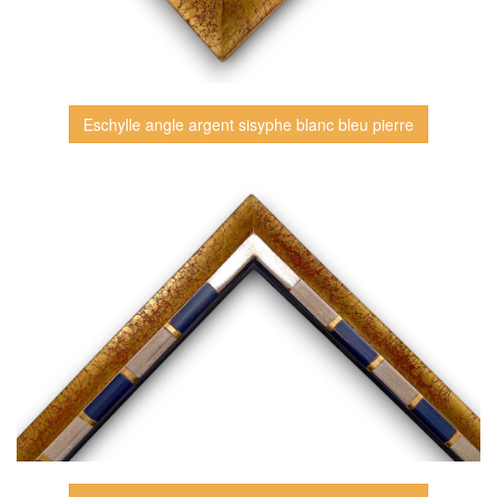
Eschylle angle argent sisyphe blanc bleu pierre