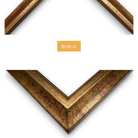
Bryté or