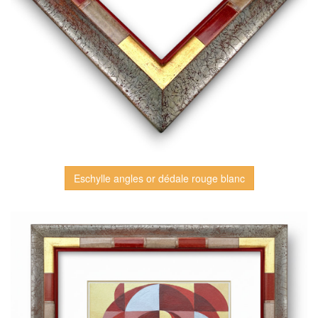
Eschylle angles or dédale rouge blanc