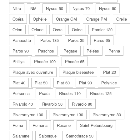
Nitro
NM
Nysos 50
Nysos 70
Nysos 90
Opéra
Ophélie
Orange GM
Orange PM
Orelle
Orion
Orlane
Ossa
Ovide
Pamier 130
Panacotta
Paros 135
Paros 35
Paros 65
Paros 90
Paschos
Pegase
Péléas
Penna
Phillys
Phocée 100
Phocée 65
Plaque avec ouverture
Plaque biseautée
Plat 20
Plat 40
Plat 50
Plat 60
Plat 90
Polynice
Porsenna
Psara
Rhodes 110
Rhodes 125
Rivarolo 40
Rivarolo 50
Rivarolo 80
Riversmyrne 100
Riversmyrne 130
Riversmyrne 80
Roma
Romana
Roxane
Saint Petersbourg
Salamine
Salonique
Samothrace 50