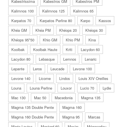
Kabestrissima
Kabestros GM
Kabestros PM
Kalimnos 100
Kalimnos 125
Kalimnos 65
Karpatos 70
Karpatos Perline 80
Karpo
Kassos
Khéa GM
Khéa PM
Khéops 20
Khéops 30
Khéops 95*50
Khio GM
Khio PM
Kina
Koolbak
Koolbak Haute
Kriti
Lacydon 60
Lacydon 80
Lebasque
Lemnos
Lenaric
Lepante
Leros
Leucade
Levone 100
Levone 140
Licorne
Lindos
Louis XIV Oreilles
Louna
Louna Perline
Louxor
Lucio 70
Lydie
Mac 130
Mac 50
Macedonia
Magma 135
Magma 135 Double Pente
Magma 160
Magma 160 Double Pente
Magma 95
Marcas
Marie-Louise
Mastard 60
Max'm
Mégacorfou