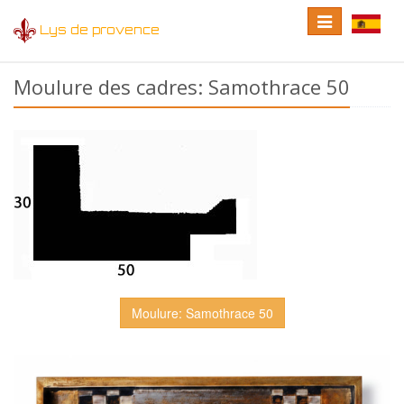
Toggle
Toggle
Lys de provence
navigation
language
Moulure des cadres: Samothrace 50
Moulure: Samothrace 50