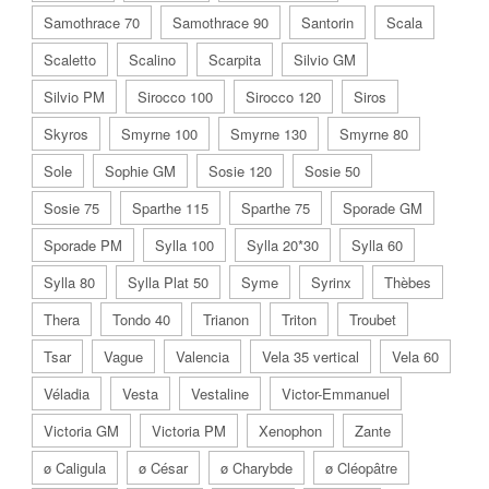
Samothrace 70
Samothrace 90
Santorin
Scala
Scaletto
Scalino
Scarpita
Silvio GM
Silvio PM
Sirocco 100
Sirocco 120
Siros
Skyros
Smyrne 100
Smyrne 130
Smyrne 80
Sole
Sophie GM
Sosie 120
Sosie 50
Sosie 75
Sparthe 115
Sparthe 75
Sporade GM
Sporade PM
Sylla 100
Sylla 20*30
Sylla 60
Sylla 80
Sylla Plat 50
Syme
Syrinx
Thèbes
Thera
Tondo 40
Trianon
Triton
Troubet
Tsar
Vague
Valencia
Vela 35 vertical
Vela 60
Véladia
Vesta
Vestaline
Victor-Emmanuel
Victoria GM
Victoria PM
Xenophon
Zante
ø Caligula
ø César
ø Charybde
ø Cléopâtre