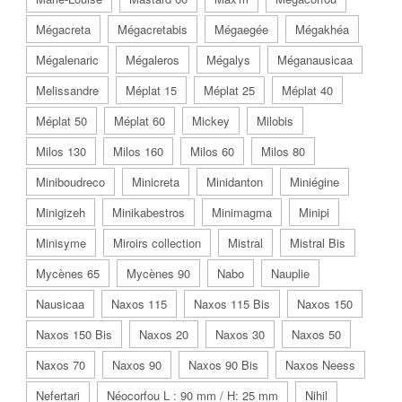
Mégacreta
Mégacretabis
Mégaegée
Mégakhéa
Mégalenaric
Mégaleros
Mégalys
Méganausicaa
Melissandre
Méplat 15
Méplat 25
Méplat 40
Méplat 50
Méplat 60
Mickey
Milobis
Milos 130
Milos 160
Milos 60
Milos 80
Miniboudreco
Minicreta
Minidanton
Miniégine
Minigizeh
Minikabestros
Minimagma
Minipi
Minisyme
Miroirs collection
Mistral
Mistral Bis
Mycènes 65
Mycènes 90
Nabo
Nauplie
Nausicaa
Naxos 115
Naxos 115 Bis
Naxos 150
Naxos 150 Bis
Naxos 20
Naxos 30
Naxos 50
Naxos 70
Naxos 90
Naxos 90 Bis
Naxos Neess
Nefertari
Néocorfou L : 90 mm / H: 25 mm
Nihil