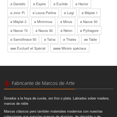
ø Daniello
ø Espire
ø Euclide
ø Hector
ø Jonc Pi
ø Louna Perline
ø Luigi
ø Méplat 1
ø Méplat 2
ø Miniminus
ø Minus
ø Naxos 50
ø Naxos 70
ø Naxos 90
ø Néron
ø Pythagore
ø Samothrace 50
ø Taïna
ø Thales
øø Table
øøø Exclusif et Spécial
øøøø Miroirs spéciaux
Fabricante de Marcos de Arte
Dorados a la hoya de cuvée, oro fino o plata. Labrados sober madera,
marcos de roble
Marcos clásicos pero también materiales modernos con nuestras
colecciones que mezclan marcos de aluminio, de plexiglás y de